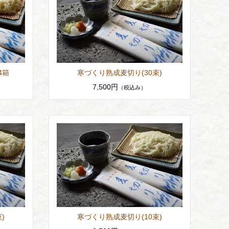
4箱
寒づくり熟成麦切り(30束)
7,500円
（税込み）
)
寒づくり熟成麦切り(10束)