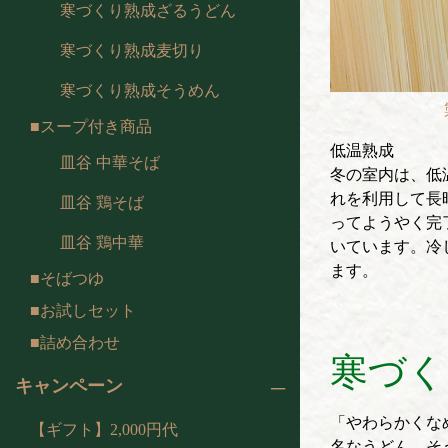
寒づくり熟成ざるうどん
寒づくり熟成麦切り
寒づくり熟成そうめん
スープ付き商品
低温熟成
皿谷 中華そば
冬の室内は、低
れを利用して長
皿谷 鶏そば
ってようやく完
皿谷 鶏中華
いています。冷
ます。
そばつゆ
お試しセット
詰め合わせ
寒づく
キャンペーン
「やわらかくな
【ギフト】2,000円代
名なうどん、そ