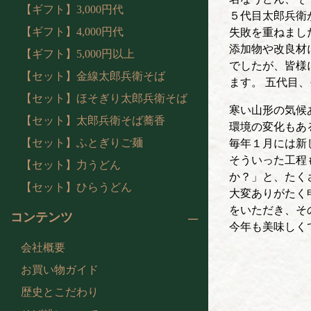
【ギフト】3,000円代
５代目太郎兵衛
【ギフト】4,000円代
失敗を重ねまし
添加物や改良材
【ギフト】5,000円以上
でしたが、皆様
【セット】金線太郎兵衛そば
ます。 五代目
【セット】ほそぎり太郎兵衛そば
寒い山形の気候
【セット】太郎兵衛そば蕎香
環境の変化もあ
【セット】ふとぎりご麺
毎年１月には新
そういった工程
【セット】力うどん
か？」と、たく
【セット】ひらうどん
大変ありがたく
をいただき、そ
コンテンツ
今年も美味しく
会社概要
お買い物ガイド
歴史とこだわり