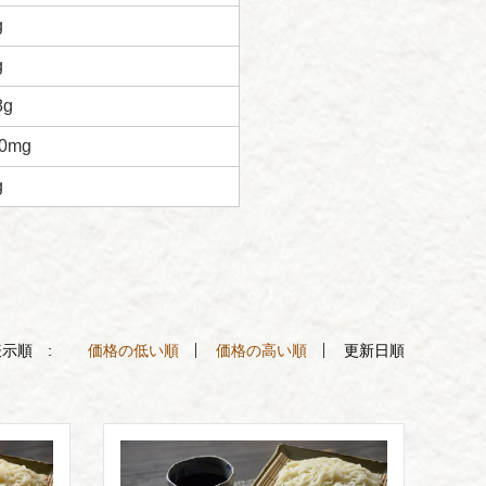
g
g
8g
00mg
g
示順 :
価格の低い順
価格の高い順
更新日順