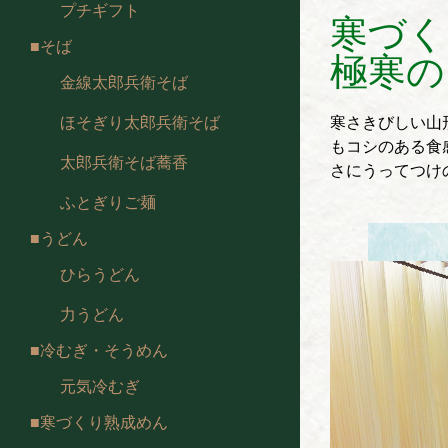
プチギフト
寒づく
そば
極寒の
金線太郎兵衛そば
ほそぎり太郎兵衛そば
寒さきびしい山
もコシのある食
太郎兵衛そば蕎香
さにうってつけ
ふとぎりご麺
うどん
ひらうどん
力うどん
冷むぎ・そうめん
元気冷むぎ
寒づくり熟成めん