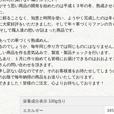
がそう思い商品の開発を始めたのは平成１３年の冬、熟成させ
た。
に頼ることなく、知恵と時間を使い、ようやく完成したのは冬
に大変好評をいただきました。そして年々寒づくりファンの方
、そして職人達の想いが詰まった商品です。
あっての寒づくり熟成めん。
るのでしょうか、毎年同じ作り方では同じものにはなりません
しい商品を作る意気込みで、製造・製品チェックを行います。
もあり、１月に作り始めても皆様にお届けできるのはおおよそ
さんの問い合わせを頂きます。
申し訳ない話なのですが、そのお客様達をお待たせしてしまう
のお陰で毎年納得の商品をお送りいたしております。
できました！皆様のご注文、心よりお待ちしております！
栄養成分表示 100g当り
エネルギー
345