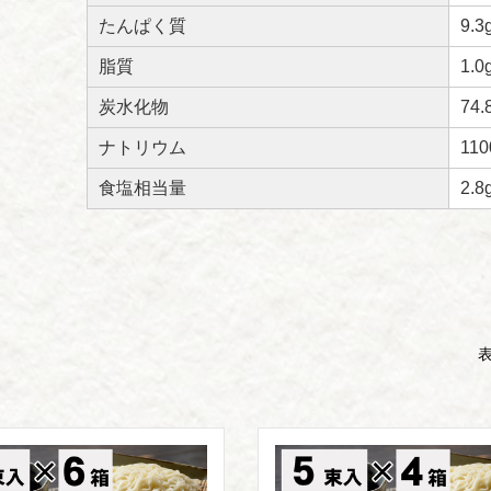
たんぱく質
9.3
脂質
1.0
炭水化物
74.
ナトリウム
11
食塩相当量
2.8
表