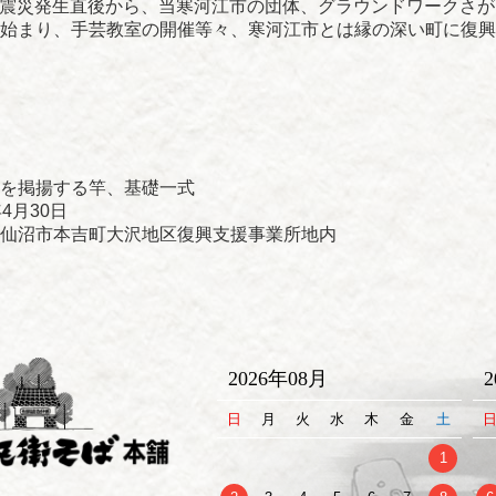
1日の震災発生直後から、当寒河江市の団体、グラウンドワーク
始まり、手芸教室の開催等々、寒河江市とは縁の深い町に復興
を掲揚する竿、基礎一式
4月30日
仙沼市本吉町大沢地区復興支援事業所地内
2026年08月
日
月
火
水
木
金
土
1