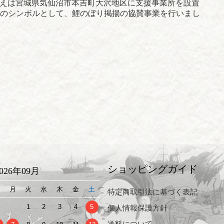
さがえは宮城県気仙沼市本吉町大沢地区に支援事業所を設置
のシンボルとして、鯉のぼり掲揚の協賛事業を行いまし
ショッピングガイド
2026年09月
日
月
火
水
木
金
土
特定商取引法に基づく表記
1
2
3
4
5
個人情報保護方針
送料について