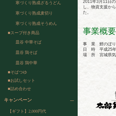
2011年3月1
寒づくり熟成ざるうどん
し、物資支援から
た。
寒づくり熟成麦切り
寒づくり熟成そうめん
事業概要
スープ付き商品
皿谷 中華そば
事 業 鯉のぼり
日 時 平成25年
皿谷 鶏そば
場 所 宮城県気
皿谷 鶏中華
そばつゆ
お試しセット
詰め合わせ
キャンペーン
【ギフト】2,000円代