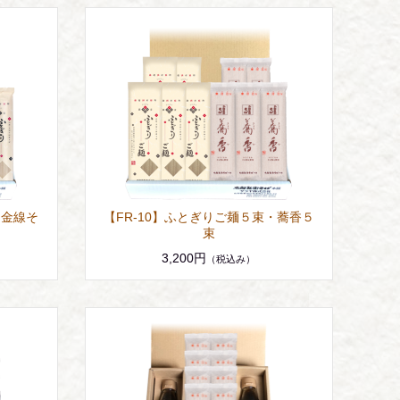
・金線そ
【FR-10】ふとぎりご麺５束・蕎香５
束
3,200円
（税込み）