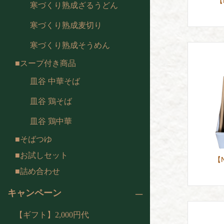
【
寒づくり熟成ざるうどん
寒づくり熟成麦切り
寒づくり熟成そうめん
スープ付き商品
皿谷 中華そば
皿谷 鶏そば
皿谷 鶏中華
そばつゆ
お試しセット
【
詰め合わせ
キャンペーン
【ギフト】2,000円代