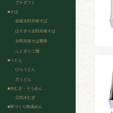
プチギフト
そば
金線太郎兵衛そば
ほそぎり太郎兵衛そば
太郎兵衛そば蕎香
ふとぎりご麺
うどん
ひらうどん
力うどん
冷むぎ・そうめん
元気冷むぎ
寒づくり熟成めん