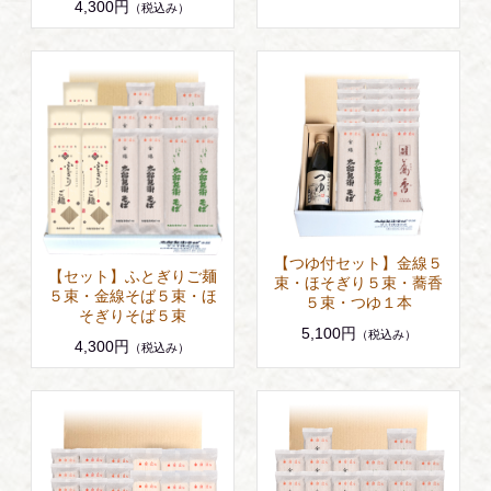
4,300円
（税込み）
【つゆ付セット】金線５
【セット】ふとぎりご麺
束・ほそぎり５束・蕎香
５束・金線そば５束・ほ
５束・つゆ１本
そぎりそば５束
5,100円
（税込み）
4,300円
（税込み）