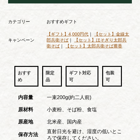
カテゴリー
おすすめギフト
【ギフト】4,000円代
｜
【セット】金線太
キャンペーン
郎兵衛そば
｜
【セット】ほそぎり太郎兵
衛そば
｜
【セット】太郎兵衛そば蕎香
おすす
限定
ギフト対応
包装
め
品
可
可
内容量
一束200g(約二人前)
原材料
小麦粉、そば粉、食塩
原産地
北米産、国内産
直射日光を避け、湿度の低いとこ
保存方法
ろで保存してください。