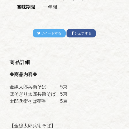
賞味期限
一年間
ツイートする
シェアする
商品詳細
◆商品内容◆
金線太郎兵衛そば 5束
ほそぎり太郎兵衛そば 5束
太郎兵衛そば蕎香 5束
【金線太郎兵衛そば】