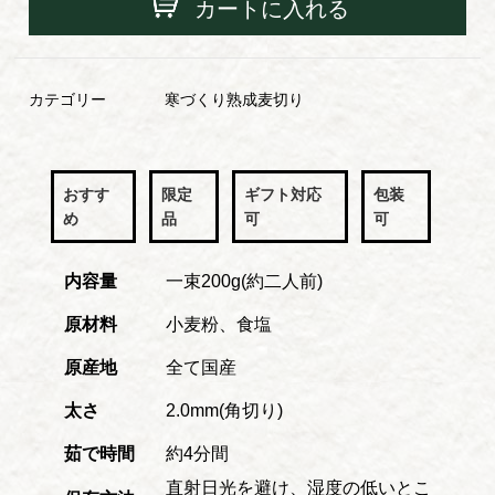
カートに入れる
カテゴリー
寒づくり熟成麦切り
おすす
限定
ギフト対応
包装
め
品
可
可
内容量
一束200g(約二人前)
原材料
小麦粉、食塩
原産地
全て国産
太さ
2.0mm(角切り)
茹で時間
約4分間
直射日光を避け、湿度の低いとこ