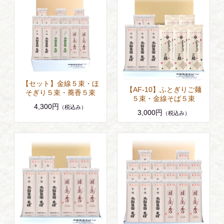
【セット】金線５束・ほ
【AF-10】ふとぎりご麺
そぎり５束・蕎香５束
５束・金線そば５束
4,300円
（税込み）
3,000円
（税込み）