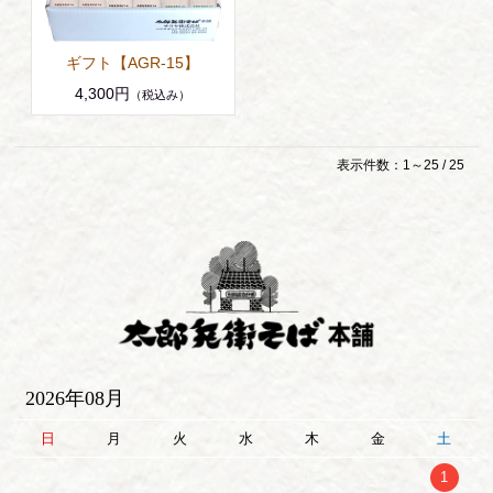
ギフト【AGR-15】
4,300円
（税込み）
表示件数：1～25 / 25
2026年08月
日
月
火
水
木
金
土
1