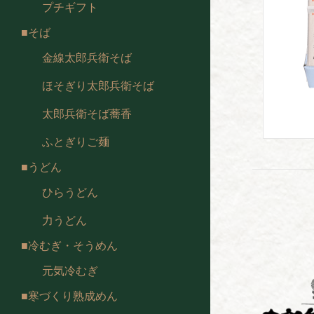
プチギフト
そば
金線太郎兵衛そば
ほそぎり太郎兵衛そば
太郎兵衛そば蕎香
ふとぎりご麺
うどん
ひらうどん
力うどん
冷むぎ・そうめん
元気冷むぎ
寒づくり熟成めん