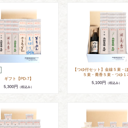
【つゆ付セット】金線５束・
５束・蕎香５束・つゆ１
ギフト【PD-7】
5,100円
（税込み）
5,300円
（税込み）