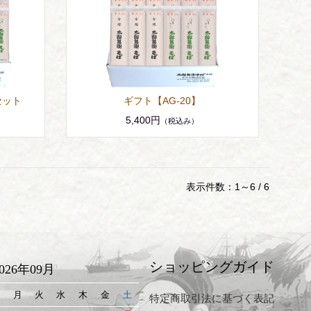
セット
ギフト【AG-20】
5,400円
（税込み）
表示件数：1～6 / 6
ショッピングガイド
2026年09月
日
月
火
水
木
金
土
特定商取引法に基づく表記