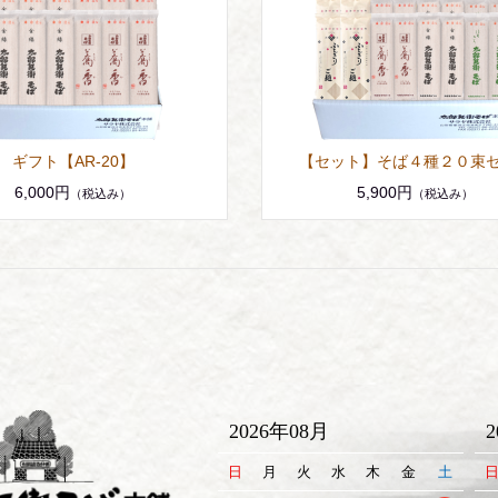
ギフト【AR-20】
【セット】そば４種２０束
6,000円
5,900円
（税込み）
（税込み）
2026年08月
日
月
火
水
木
金
土