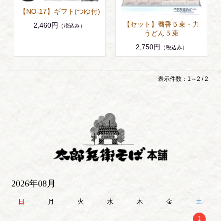
【NO-17】ギフト(つゆ付)
【セット】蕎香５束・力
2,460円
（税込み）
うどん５束
2,750円
（税込み）
表示件数：1～2 / 2
2026年08月
日
月
火
水
木
金
土
1