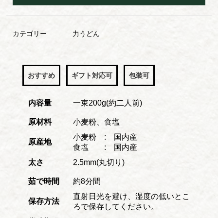
カテゴリー
力うどん
おすすめ
ギフト対応可
包装可
内容量
一束200g(約二人前)
原材料
小麦粉、食塩
小麦粉 : 国内産
原産地
食塩 : 国内産
太さ
2.5mm(丸切り)
茹で時間
約8分間
直射日光を避け、湿度の低いとこ
保存方法
ろで保存してください。