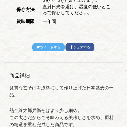
め(かため)で茹で上げます。
直射日光を避け、湿度の低いとこ
保存方法
ろで保存してください。
賞味期限
一年間
ツイートする
シェアする
商品詳細
良質な玄そばを原料にして作り上げた日本蕎麦の一
品。
熱金線太郎兵衛そばより少し細め。
この太さだからこそ味わえる美味しさを求め、原料
の精選を重ね完成した商品です。