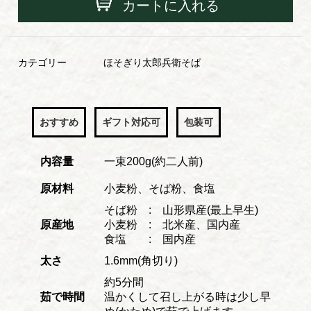
カートに入れる
カテゴリー
ほそぎり太郎兵衛そば
おすすめ
ギフト対応可
包装可
内容量
一束200g(約二人前)
原材料
小麦粉、そば粉、食塩
そば粉 : 山形県産(最上早生)
原産地
小麦粉 : 北米産、国内産
食塩 : 国内産
太さ
1.6mm(角切り)
約5分間
茹で時間
温かくして召し上がる時は少し早