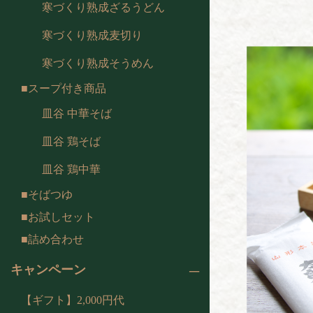
寒づくり熟成ざるうどん
寒づくり熟成麦切り
寒づくり熟成そうめん
スープ付き商品
皿谷 中華そば
皿谷 鶏そば
皿谷 鶏中華
そばつゆ
お試しセット
詰め合わせ
キャンペーン
【ギフト】2,000円代