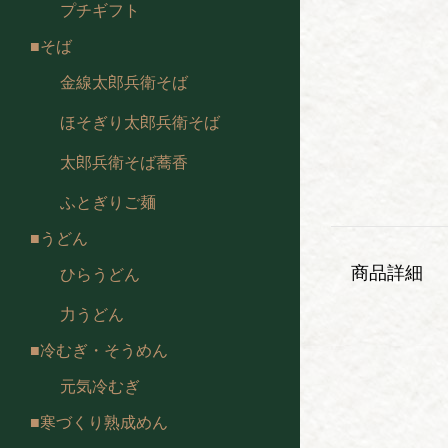
プチギフト
そば
金線太郎兵衛そば
ほそぎり太郎兵衛そば
太郎兵衛そば蕎香
ふとぎりご麺
うどん
商品詳細
ひらうどん
力うどん
冷むぎ・そうめん
元気冷むぎ
寒づくり熟成めん