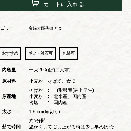
カートに入れる
テゴリー
金線太郎兵衛そば
おすすめ
ギフト対応可
包装可
内容量
一束200g(約二人前)
原材料
小麦粉、そば粉、食塩
そば粉 : 山形県産(最上早生)
原産地
小麦粉 : 北米産、国内産
食塩 : 国内産
太さ
1.8mm(角切り)
約5分間
茹で時間
温かくして召し上がる時は少し早め(かた