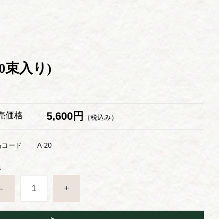
0束入り)
5,600円
売価格
（税込み）
品コード
A-20
量
-
+