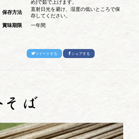
め)で茹で上げます。
直射日光を避け、湿度の低いところで保
保存方法
存してください。
賞味期限
一年間
ツイートする
シェアする