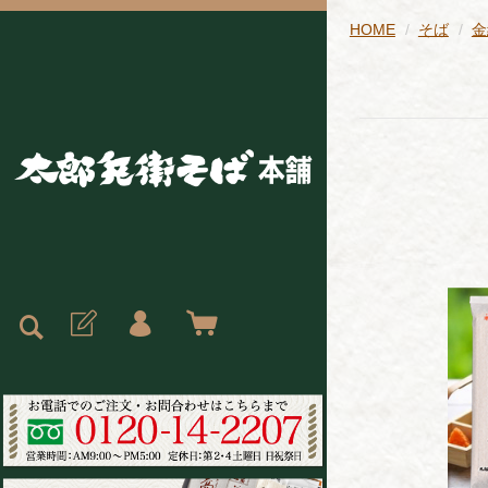
HOME
そば
金